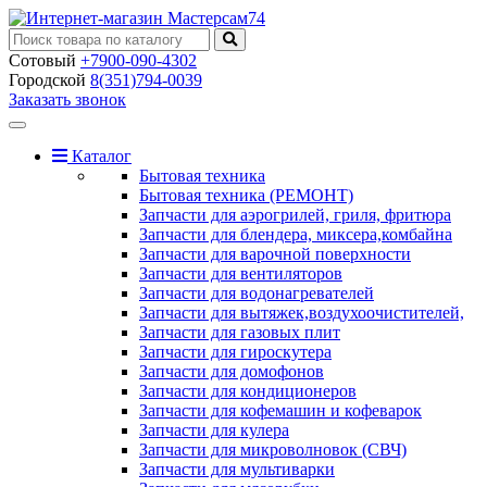
Сотовый
+7900-090-4302
Городской
8(351)794-0039
Заказать звонок
Toggle
navigation
Каталог
Бытовая техника
Бытовая техника (РЕМОНТ)
Запчасти для аэрогрилей, гриля, фритюра
Запчасти для блендера, миксера,комбайна
Запчасти для варочной поверхности
Запчасти для вентиляторов
Запчасти для водонагревателей
Запчасти для вытяжек,воздухоочистителей,
Запчасти для газовых плит
Запчасти для гироскутера
Запчасти для домофонов
Запчасти для кондиционеров
Запчасти для кофемашин и кофеварок
Запчасти для кулера
Запчасти для микроволновок (СВЧ)
Запчасти для мультиварки