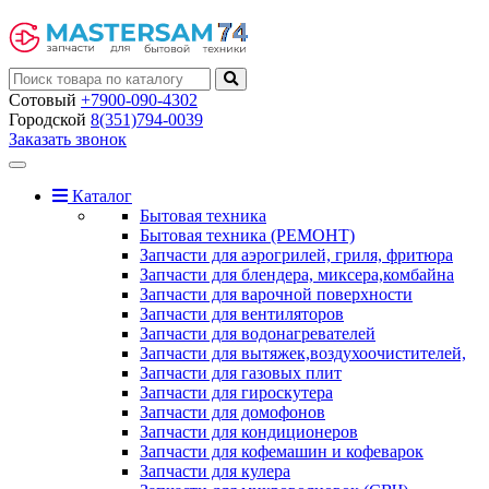
Сотовый
+7900-090-4302
Городской
8(351)794-0039
Заказать звонок
Toggle
navigation
Каталог
Бытовая техника
Бытовая техника (РЕМОНТ)
Запчасти для аэрогрилей, гриля, фритюра
Запчасти для блендера, миксера,комбайна
Запчасти для варочной поверхности
Запчасти для вентиляторов
Запчасти для водонагревателей
Запчасти для вытяжек,воздухоочистителей,
Запчасти для газовых плит
Запчасти для гироскутера
Запчасти для домофонов
Запчасти для кондиционеров
Запчасти для кофемашин и кофеварок
Запчасти для кулера