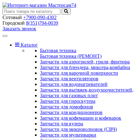
Сотовый
+7900-090-4302
Городской
8(351)794-0039
Заказать звонок
Toggle
navigation
Каталог
Бытовая техника
Бытовая техника (РЕМОНТ)
Запчасти для аэрогрилей, гриля, фритюра
Запчасти для блендера, миксера,комбайна
Запчасти для варочной поверхности
Запчасти для вентиляторов
Запчасти для водонагревателей
Запчасти для вытяжек,воздухоочистителей,
Запчасти для газовых плит
Запчасти для гироскутера
Запчасти для домофонов
Запчасти для кондиционеров
Запчасти для кофемашин и кофеварок
Запчасти для кулера
Запчасти для микроволновок (СВЧ)
Запчасти для мультиварки