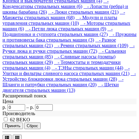
Кнопки и выключатели стиральных машин (4)
-
Конденсаторы стиральных машин (6)
- Лопасти (ребра) и
шкивы барабана (26)
- Люки стиральных машин (21)
-
Манжеты стиральных машин (68)
- Модули и платы
управления стиральных машин (10)
- Моторы стиральных
машин (6)
- Петли люка стиральных машин (9)
-
Подшипники и суппорта стиральных машин (27)
- Пружины
и противовесы бака стиральных машин (3)
- Разное
стиральных машин (21)
- Ремни стиральных машин (109)
-
Ручки люка и ручки стиральных машин (72)
- Сальники
стиральных машин (85)
- Сливные насосы (помпы)
стиральных машин (29)
- Термостаты и термодатчики
стиральных машин (4)
- ТЭНы стиральных машин (44)
-
Улитки и фильтры сливного насоса стиральных машин (21)
-
Устройство блокировки люка стиральных машин (28)
-
Шланги и патрубки стиральных машин (20)
- Щетки
двигателя стиральных машин (13)
Расширенный поиск
Цена
р.
–
р.
Производитель
62
BEKO