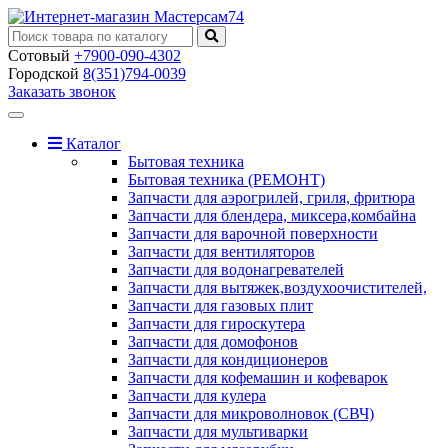
Сотовый
+7900-090-4302
Городской
8(351)794-0039
Заказать звонок
Toggle
navigation
Каталог
Бытовая техника
Бытовая техника (РЕМОНТ)
Запчасти для аэрогрилей, гриля, фритюра
Запчасти для блендера, миксера,комбайна
Запчасти для варочной поверхности
Запчасти для вентиляторов
Запчасти для водонагревателей
Запчасти для вытяжек,воздухоочистителей,
Запчасти для газовых плит
Запчасти для гироскутера
Запчасти для домофонов
Запчасти для кондиционеров
Запчасти для кофемашин и кофеварок
Запчасти для кулера
Запчасти для микроволновок (СВЧ)
Запчасти для мультиварки