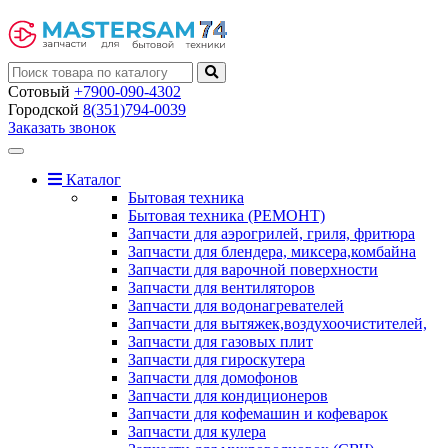
Сотовый
+7900-090-4302
Городской
8(351)794-0039
Заказать звонок
Toggle
navigation
Каталог
Бытовая техника
Бытовая техника (РЕМОНТ)
Запчасти для аэрогрилей, гриля, фритюра
Запчасти для блендера, миксера,комбайна
Запчасти для варочной поверхности
Запчасти для вентиляторов
Запчасти для водонагревателей
Запчасти для вытяжек,воздухоочистителей,
Запчасти для газовых плит
Запчасти для гироскутера
Запчасти для домофонов
Запчасти для кондиционеров
Запчасти для кофемашин и кофеварок
Запчасти для кулера