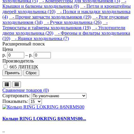
холодильника (5)
- Компрессоры для холодильников (3)
-
Крышки и балконы холодильника (9)
- Петли и кронштейны
дверей холодильника (10)
- Полки и накладки холодильника
(4)
- Прочие запчасти холодильников (19)
- Реле пусковые
холодильников (34)
- Ручки холодильника (26)
-
Термостаты и таймеры холодильников (19)
- Уплотнители
двери холодильника (20)
- Фреоны и фильтры холодильника
(10)
- Ящики холодильника (7)
Расширенный поиск
Цена
р.
–
р.
Производитель
665
ЛИПЕЦК
Сравнение товаров (0)
Сортировать:
Показывать:
Кольцо RING LOKRING 8/6NRMS00...
..