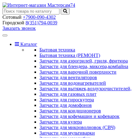
Сотовый
+7900-090-4302
Городской
8(351)794-0039
Заказать звонок
Toggle
navigation
Каталог
Бытовая техника
Бытовая техника (РЕМОНТ)
Запчасти для аэрогрилей, гриля, фритюра
Запчасти для блендера, миксера,комбайна
Запчасти для варочной поверхности
Запчасти для вентиляторов
Запчасти для водонагревателей
Запчасти для вытяжек,воздухоочистителей,
Запчасти для газовых плит
Запчасти для гироскутера
Запчасти для домофонов
Запчасти для кондиционеров
Запчасти для кофемашин и кофеварок
Запчасти для кулера
Запчасти для микроволновок (СВЧ)
Запчасти для мультиварки