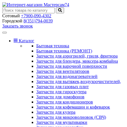
Сотовый
+7900-090-4302
Городской
8(351)794-0039
Заказать звонок
Toggle
navigation
Каталог
Бытовая техника
Бытовая техника (РЕМОНТ)
Запчасти для аэрогрилей, гриля, фритюра
Запчасти для блендера, миксера,комбайна
Запчасти для варочной поверхности
Запчасти для вентиляторов
Запчасти для водонагревателей
Запчасти для вытяжек,воздухоочистителей,
Запчасти для газовых плит
Запчасти для гироскутера
Запчасти для домофонов
Запчасти для кондиционеров
Запчасти для кофемашин и кофеварок
Запчасти для кулера
Запчасти для микроволновок (СВЧ)
Запчасти для мультиварки