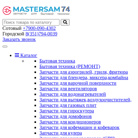
Сотовый
+7900-090-4302
Городской
8(351)794-0039
Заказать звонок
Toggle
navigation
Каталог
Бытовая техника
Бытовая техника (РЕМОНТ)
Запчасти для аэрогрилей, гриля, фритюра
Запчасти для блендера, миксера,комбайна
Запчасти для варочной поверхности
Запчасти для вентиляторов
Запчасти для водонагревателей
Запчасти для вытяжек,воздухоочистителей,
Запчасти для газовых плит
Запчасти для гироскутера
Запчасти для домофонов
Запчасти для кондиционеров
Запчасти для кофемашин и кофеварок
Запчасти для кулера