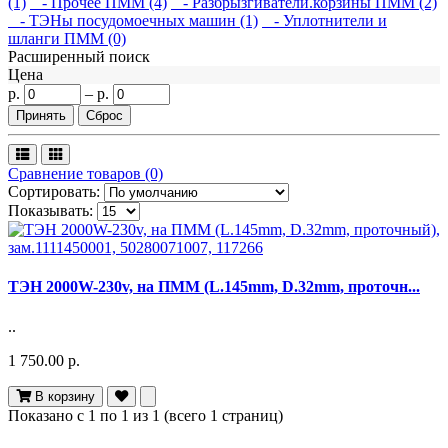
(1)
- Прочее ПММ (4)
- Разбрызгиватели.корзины ПММ (2)
- ТЭНы посудомоечных машин (1)
- Уплотнители и
шланги ПММ (0)
Расширенный поиск
Цена
р.
–
р.
Сравнение товаров (0)
Сортировать:
Показывать:
ТЭН 2000W-230v, на ПММ (L.145mm, D.32mm, проточн...
..
1 750.00 р.
В корзину
Показано с 1 по 1 из 1 (всего 1 страниц)