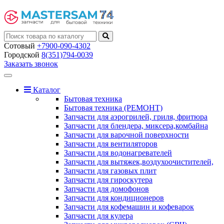
Сотовый
+7900-090-4302
Городской
8(351)794-0039
Заказать звонок
Toggle
navigation
Каталог
Бытовая техника
Бытовая техника (РЕМОНТ)
Запчасти для аэрогрилей, гриля, фритюра
Запчасти для блендера, миксера,комбайна
Запчасти для варочной поверхности
Запчасти для вентиляторов
Запчасти для водонагревателей
Запчасти для вытяжек,воздухоочистителей,
Запчасти для газовых плит
Запчасти для гироскутера
Запчасти для домофонов
Запчасти для кондиционеров
Запчасти для кофемашин и кофеварок
Запчасти для кулера