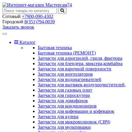
Сотовый
+7900-090-4302
Городской
8(351)794-0039
Заказать звонок
Toggle
navigation
Каталог
Бытовая техника
Бытовая техника (РЕМОНТ)
Запчасти для аэрогрилей, гриля, фритюра
Запчасти для блендера, миксера,комбайна
Запчасти для варочной поверхности
Запчасти для вентиляторов
Запчасти для водонагревателей
Запчасти для вытяжек,воздухоочистителей,
Запчасти для газовых плит
Запчасти для гироскутера
Запчасти для домофонов
Запчасти для кондиционеров
Запчасти для кофемашин и кофеварок
Запчасти для кулера
Запчасти для микроволновок (СВЧ)
Запчасти для мультиварки