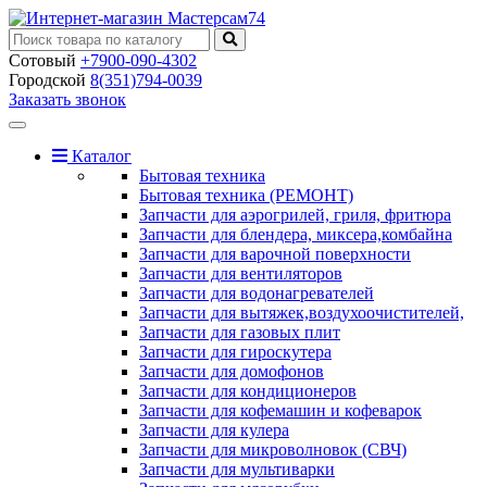
Сотовый
+7900-090-4302
Городской
8(351)794-0039
Заказать звонок
Toggle
navigation
Каталог
Бытовая техника
Бытовая техника (РЕМОНТ)
Запчасти для аэрогрилей, гриля, фритюра
Запчасти для блендера, миксера,комбайна
Запчасти для варочной поверхности
Запчасти для вентиляторов
Запчасти для водонагревателей
Запчасти для вытяжек,воздухоочистителей,
Запчасти для газовых плит
Запчасти для гироскутера
Запчасти для домофонов
Запчасти для кондиционеров
Запчасти для кофемашин и кофеварок
Запчасти для кулера
Запчасти для микроволновок (СВЧ)
Запчасти для мультиварки