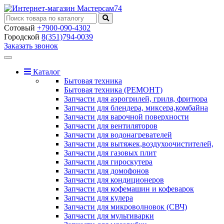
Сотовый
+7900-090-4302
Городской
8(351)794-0039
Заказать звонок
Toggle
navigation
Каталог
Бытовая техника
Бытовая техника (РЕМОНТ)
Запчасти для аэрогрилей, гриля, фритюра
Запчасти для блендера, миксера,комбайна
Запчасти для варочной поверхности
Запчасти для вентиляторов
Запчасти для водонагревателей
Запчасти для вытяжек,воздухоочистителей,
Запчасти для газовых плит
Запчасти для гироскутера
Запчасти для домофонов
Запчасти для кондиционеров
Запчасти для кофемашин и кофеварок
Запчасти для кулера
Запчасти для микроволновок (СВЧ)
Запчасти для мультиварки