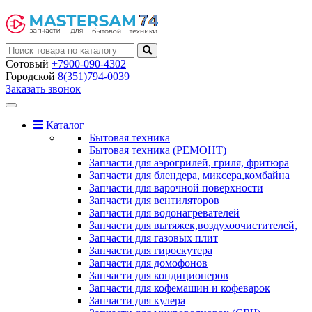
Сотовый
+7900-090-4302
Городской
8(351)794-0039
Заказать звонок
Toggle
navigation
Каталог
Бытовая техника
Бытовая техника (РЕМОНТ)
Запчасти для аэрогрилей, гриля, фритюра
Запчасти для блендера, миксера,комбайна
Запчасти для варочной поверхности
Запчасти для вентиляторов
Запчасти для водонагревателей
Запчасти для вытяжек,воздухоочистителей,
Запчасти для газовых плит
Запчасти для гироскутера
Запчасти для домофонов
Запчасти для кондиционеров
Запчасти для кофемашин и кофеварок
Запчасти для кулера