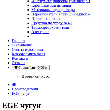
Инструмент,приборы,транзисторы
Кабеля,шнуры питания
Материалы подвода воды
Переключатели клавишные,кнопки
Прочие запчасти
Средства по уходу за БТ
Термопредохранители
Электрика
Главная
О компании
Оплата и доставка
Как оформить заказ
Контакты
Отзывы
0 товар(ов) - 0.00 р.
В корзине пусто!
Производители
EGE чугун
EGE чугун