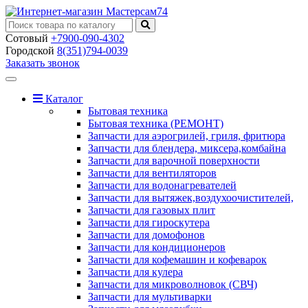
Сотовый
+7900-090-4302
Городской
8(351)794-0039
Заказать звонок
Toggle
navigation
Каталог
Бытовая техника
Бытовая техника (РЕМОНТ)
Запчасти для аэрогрилей, гриля, фритюра
Запчасти для блендера, миксера,комбайна
Запчасти для варочной поверхности
Запчасти для вентиляторов
Запчасти для водонагревателей
Запчасти для вытяжек,воздухоочистителей,
Запчасти для газовых плит
Запчасти для гироскутера
Запчасти для домофонов
Запчасти для кондиционеров
Запчасти для кофемашин и кофеварок
Запчасти для кулера
Запчасти для микроволновок (СВЧ)
Запчасти для мультиварки