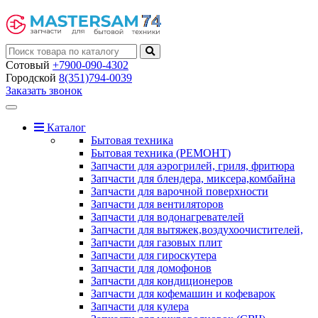
Сотовый
+7900-090-4302
Городской
8(351)794-0039
Заказать звонок
Toggle
navigation
Каталог
Бытовая техника
Бытовая техника (РЕМОНТ)
Запчасти для аэрогрилей, гриля, фритюра
Запчасти для блендера, миксера,комбайна
Запчасти для варочной поверхности
Запчасти для вентиляторов
Запчасти для водонагревателей
Запчасти для вытяжек,воздухоочистителей,
Запчасти для газовых плит
Запчасти для гироскутера
Запчасти для домофонов
Запчасти для кондиционеров
Запчасти для кофемашин и кофеварок
Запчасти для кулера