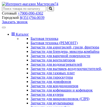
Сотовый
+7900-090-4302
Городской
8(351)794-0039
Заказать звонок
Toggle
navigation
Каталог
Бытовая техника
Бытовая техника (РЕМОНТ)
Запчасти для аэрогрилей, гриля, фритюра
Запчасти для блендера, миксера,комбайна
Запчасти для варочной поверхности
Запчасти для вентиляторов
Запчасти для водонагревателей
Запчасти для вытяжек,воздухоочистителей,
Запчасти для газовых плит
Запчасти для гироскутера
Запчасти для домофонов
Запчасти для кондиционеров
Запчасти для кофемашин и кофеварок
Запчасти для кулера
Запчасти для микроволновок (СВЧ)
Запчасти для мультиварки