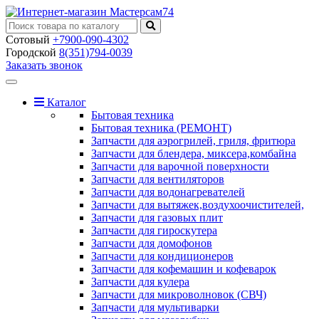
Сотовый
+7900-090-4302
Городской
8(351)794-0039
Заказать звонок
Toggle
navigation
Каталог
Бытовая техника
Бытовая техника (РЕМОНТ)
Запчасти для аэрогрилей, гриля, фритюра
Запчасти для блендера, миксера,комбайна
Запчасти для варочной поверхности
Запчасти для вентиляторов
Запчасти для водонагревателей
Запчасти для вытяжек,воздухоочистителей,
Запчасти для газовых плит
Запчасти для гироскутера
Запчасти для домофонов
Запчасти для кондиционеров
Запчасти для кофемашин и кофеварок
Запчасти для кулера
Запчасти для микроволновок (СВЧ)
Запчасти для мультиварки