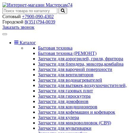
Сотовый
+7900-090-4302
Городской
8(351)794-0039
Заказать звонок
Toggle
navigation
Каталог
Бытовая техника
Бытовая техника (РЕМОНТ)
Запчасти для аэрогрилей, гриля, фритюра
Запчасти для блендера, миксера,комбайна
Запчасти для варочной поверхности
Запчасти для вентиляторов
Запчасти для водонагревателей
Запчасти для вытяжек,воздухоочистителей,
Запчасти для газовых плит
Запчасти для гироскутера
Запчасти для домофонов
Запчасти для кондиционеров
Запчасти для кофемашин и кофеварок
Запчасти для кулера
Запчасти для микроволновок (СВЧ)
Запчасти для мультиварки