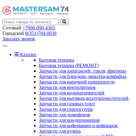
Сотовый
+7900-090-4302
Городской
8(351)794-0039
Заказать звонок
Toggle
navigation
Каталог
Бытовая техника
Бытовая техника (РЕМОНТ)
Запчасти для аэрогрилей, гриля, фритюра
Запчасти для блендера, миксера,комбайна
Запчасти для варочной поверхности
Запчасти для вентиляторов
Запчасти для водонагревателей
Запчасти для вытяжек,воздухоочистителей,
Запчасти для газовых плит
Запчасти для гироскутера
Запчасти для домофонов
Запчасти для кондиционеров
Запчасти для кофемашин и кофеварок
Запчасти для кулера