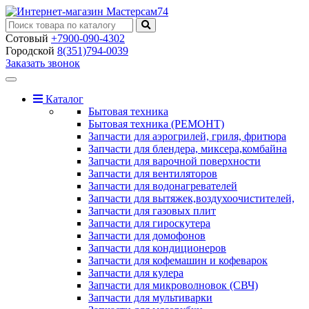
Сотовый
+7900-090-4302
Городской
8(351)794-0039
Заказать звонок
Toggle
navigation
Каталог
Бытовая техника
Бытовая техника (РЕМОНТ)
Запчасти для аэрогрилей, гриля, фритюра
Запчасти для блендера, миксера,комбайна
Запчасти для варочной поверхности
Запчасти для вентиляторов
Запчасти для водонагревателей
Запчасти для вытяжек,воздухоочистителей,
Запчасти для газовых плит
Запчасти для гироскутера
Запчасти для домофонов
Запчасти для кондиционеров
Запчасти для кофемашин и кофеварок
Запчасти для кулера
Запчасти для микроволновок (СВЧ)
Запчасти для мультиварки