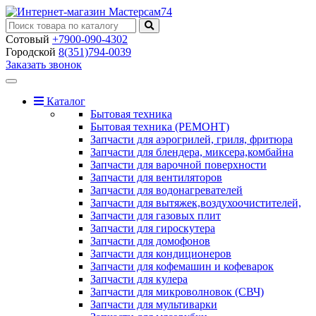
Сотовый
+7900-090-4302
Городской
8(351)794-0039
Заказать звонок
Toggle
navigation
Каталог
Бытовая техника
Бытовая техника (РЕМОНТ)
Запчасти для аэрогрилей, гриля, фритюра
Запчасти для блендера, миксера,комбайна
Запчасти для варочной поверхности
Запчасти для вентиляторов
Запчасти для водонагревателей
Запчасти для вытяжек,воздухоочистителей,
Запчасти для газовых плит
Запчасти для гироскутера
Запчасти для домофонов
Запчасти для кондиционеров
Запчасти для кофемашин и кофеварок
Запчасти для кулера
Запчасти для микроволновок (СВЧ)
Запчасти для мультиварки