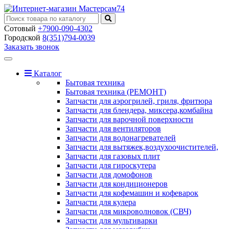
Сотовый
+7900-090-4302
Городской
8(351)794-0039
Заказать звонок
Toggle
navigation
Каталог
Бытовая техника
Бытовая техника (РЕМОНТ)
Запчасти для аэрогрилей, гриля, фритюра
Запчасти для блендера, миксера,комбайна
Запчасти для варочной поверхности
Запчасти для вентиляторов
Запчасти для водонагревателей
Запчасти для вытяжек,воздухоочистителей,
Запчасти для газовых плит
Запчасти для гироскутера
Запчасти для домофонов
Запчасти для кондиционеров
Запчасти для кофемашин и кофеварок
Запчасти для кулера
Запчасти для микроволновок (СВЧ)
Запчасти для мультиварки