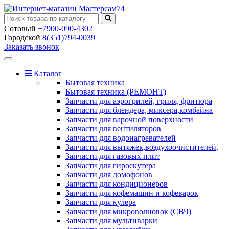
Сотовый
+7900-090-4302
Городской
8(351)794-0039
Заказать звонок
Toggle
navigation
Каталог
Бытовая техника
Бытовая техника (РЕМОНТ)
Запчасти для аэрогрилей, гриля, фритюра
Запчасти для блендера, миксера,комбайна
Запчасти для варочной поверхности
Запчасти для вентиляторов
Запчасти для водонагревателей
Запчасти для вытяжек,воздухоочистителей,
Запчасти для газовых плит
Запчасти для гироскутера
Запчасти для домофонов
Запчасти для кондиционеров
Запчасти для кофемашин и кофеварок
Запчасти для кулера
Запчасти для микроволновок (СВЧ)
Запчасти для мультиварки