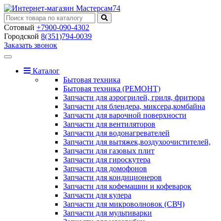
Сотовый
+7900-090-4302
Городской
8(351)794-0039
Заказать звонок
Toggle
navigation
Каталог
Бытовая техника
Бытовая техника (РЕМОНТ)
Запчасти для аэрогрилей, гриля, фритюра
Запчасти для блендера, миксера,комбайна
Запчасти для варочной поверхности
Запчасти для вентиляторов
Запчасти для водонагревателей
Запчасти для вытяжек,воздухоочистителей,
Запчасти для газовых плит
Запчасти для гироскутера
Запчасти для домофонов
Запчасти для кондиционеров
Запчасти для кофемашин и кофеварок
Запчасти для кулера
Запчасти для микроволновок (СВЧ)
Запчасти для мультиварки