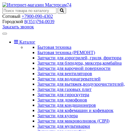
Сотовый
+7900-090-4302
Городской
8(351)794-0039
Заказать звонок
Toggle
navigation
Каталог
Бытовая техника
Бытовая техника (РЕМОНТ)
Запчасти для аэрогрилей, гриля, фритюра
Запчасти для блендера, миксера,комбайна
Запчасти для варочной поверхности
Запчасти для вентиляторов
Запчасти для водонагревателей
Запчасти для вытяжек,воздухоочистителей,
Запчасти для газовых плит
Запчасти для гироскутера
Запчасти для домофонов
Запчасти для кондиционеров
Запчасти для кофемашин и кофеварок
Запчасти для кулера
Запчасти для микроволновок (СВЧ)
Запчасти для мультиварки