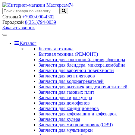
Сотовый
+7900-090-4302
Городской
8(351)794-0039
Заказать звонок
Toggle
navigation
Каталог
Бытовая техника
Бытовая техника (РЕМОНТ)
Запчасти для аэрогрилей, гриля, фритюра
Запчасти для блендера, миксера,комбайна
Запчасти для варочной поверхности
Запчасти для вентиляторов
Запчасти для водонагревателей
Запчасти для вытяжек,воздухоочистителей,
Запчасти для газовых плит
Запчасти для гироскутера
Запчасти для домофонов
Запчасти для кондиционеров
Запчасти для кофемашин и кофеварок
Запчасти для кулера
Запчасти для микроволновок (СВЧ)
Запчасти для мультиварки