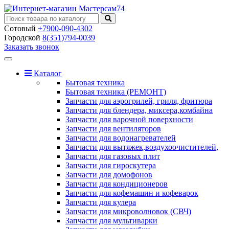
Сотовый
+7900-090-4302
Городской
8(351)794-0039
Заказать звонок
Toggle
navigation
Каталог
Бытовая техника
Бытовая техника (РЕМОНТ)
Запчасти для аэрогрилей, гриля, фритюра
Запчасти для блендера, миксера,комбайна
Запчасти для варочной поверхности
Запчасти для вентиляторов
Запчасти для водонагревателей
Запчасти для вытяжек,воздухоочистителей,
Запчасти для газовых плит
Запчасти для гироскутера
Запчасти для домофонов
Запчасти для кондиционеров
Запчасти для кофемашин и кофеварок
Запчасти для кулера
Запчасти для микроволновок (СВЧ)
Запчасти для мультиварки