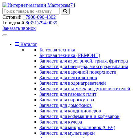
Сотовый
+7900-090-4302
Городской
8(351)794-0039
Заказать звонок
Toggle
navigation
Каталог
Бытовая техника
Бытовая техника (РЕМОНТ)
Запчасти для аэрогрилей, гриля, фритюра
Запчасти для блендера, миксера,комбайна
Запчасти для варочной поверхности
Запчасти для вентиляторов
Запчасти для водонагревателей
Запчасти для вытяжек,воздухоочистителей,
Запчасти для газовых плит
Запчасти для гироскутера
Запчасти для домофонов
Запчасти для кондиционеров
Запчасти для кофемашин и кофеварок
Запчасти для кулера
Запчасти для микроволновок (СВЧ)
Запчасти для мультиварки