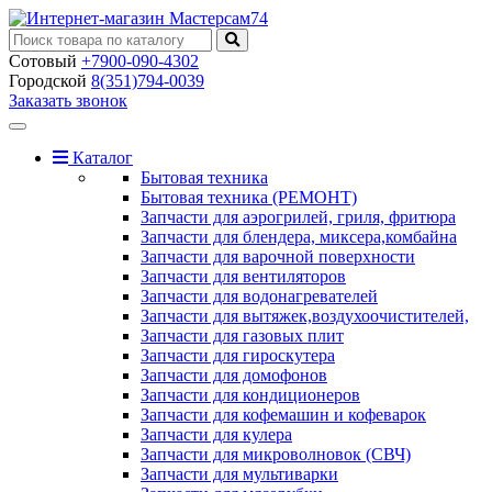
Сотовый
+7900-090-4302
Городской
8(351)794-0039
Заказать звонок
Toggle
navigation
Каталог
Бытовая техника
Бытовая техника (РЕМОНТ)
Запчасти для аэрогрилей, гриля, фритюра
Запчасти для блендера, миксера,комбайна
Запчасти для варочной поверхности
Запчасти для вентиляторов
Запчасти для водонагревателей
Запчасти для вытяжек,воздухоочистителей,
Запчасти для газовых плит
Запчасти для гироскутера
Запчасти для домофонов
Запчасти для кондиционеров
Запчасти для кофемашин и кофеварок
Запчасти для кулера
Запчасти для микроволновок (СВЧ)
Запчасти для мультиварки