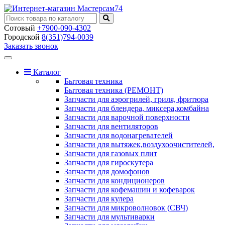
Сотовый
+7900-090-4302
Городской
8(351)794-0039
Заказать звонок
Toggle
navigation
Каталог
Бытовая техника
Бытовая техника (РЕМОНТ)
Запчасти для аэрогрилей, гриля, фритюра
Запчасти для блендера, миксера,комбайна
Запчасти для варочной поверхности
Запчасти для вентиляторов
Запчасти для водонагревателей
Запчасти для вытяжек,воздухоочистителей,
Запчасти для газовых плит
Запчасти для гироскутера
Запчасти для домофонов
Запчасти для кондиционеров
Запчасти для кофемашин и кофеварок
Запчасти для кулера
Запчасти для микроволновок (СВЧ)
Запчасти для мультиварки