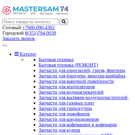
Сотовый
+7900-090-4302
Городской
8(351)794-0039
Заказать звонок
Toggle
navigation
Каталог
Бытовая техника
Бытовая техника (РЕМОНТ)
Запчасти для аэрогрилей, гриля, фритюра
Запчасти для блендера, миксера,комбайна
Запчасти для варочной поверхности
Запчасти для вентиляторов
Запчасти для водонагревателей
Запчасти для вытяжек,воздухоочистителей,
Запчасти для газовых плит
Запчасти для гироскутера
Запчасти для домофонов
Запчасти для кондиционеров
Запчасти для кофемашин и кофеварок
Запчасти для кулера