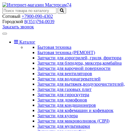
Сотовый
+7900-090-4302
Городской
8(351)794-0039
Заказать звонок
Toggle
navigation
Каталог
Бытовая техника
Бытовая техника (РЕМОНТ)
Запчасти для аэрогрилей, гриля, фритюра
Запчасти для блендера, миксера,комбайна
Запчасти для варочной поверхности
Запчасти для вентиляторов
Запчасти для водонагревателей
Запчасти для вытяжек,воздухоочистителей,
Запчасти для газовых плит
Запчасти для гироскутера
Запчасти для домофонов
Запчасти для кондиционеров
Запчасти для кофемашин и кофеварок
Запчасти для кулера
Запчасти для микроволновок (СВЧ)
Запчасти для мультиварки