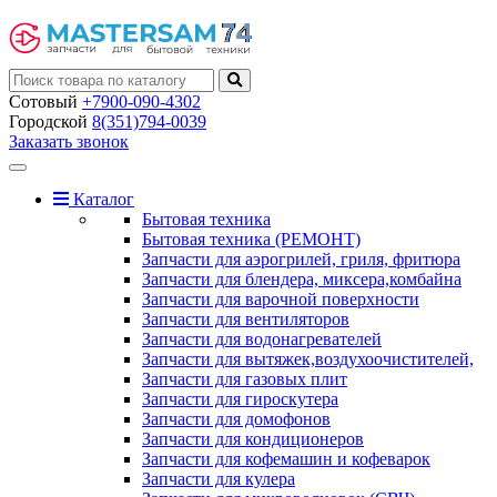
Сотовый
+7900-090-4302
Городской
8(351)794-0039
Заказать звонок
Toggle
navigation
Каталог
Бытовая техника
Бытовая техника (РЕМОНТ)
Запчасти для аэрогрилей, гриля, фритюра
Запчасти для блендера, миксера,комбайна
Запчасти для варочной поверхности
Запчасти для вентиляторов
Запчасти для водонагревателей
Запчасти для вытяжек,воздухоочистителей,
Запчасти для газовых плит
Запчасти для гироскутера
Запчасти для домофонов
Запчасти для кондиционеров
Запчасти для кофемашин и кофеварок
Запчасти для кулера