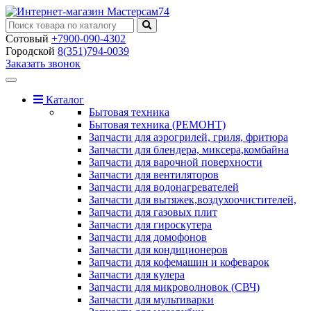
Сотовый
+7900-090-4302
Городской
8(351)794-0039
Заказать звонок
Toggle
navigation
Каталог
Бытовая техника
Бытовая техника (РЕМОНТ)
Запчасти для аэрогрилей, гриля, фритюра
Запчасти для блендера, миксера,комбайна
Запчасти для варочной поверхности
Запчасти для вентиляторов
Запчасти для водонагревателей
Запчасти для вытяжек,воздухоочистителей,
Запчасти для газовых плит
Запчасти для гироскутера
Запчасти для домофонов
Запчасти для кондиционеров
Запчасти для кофемашин и кофеварок
Запчасти для кулера
Запчасти для микроволновок (СВЧ)
Запчасти для мультиварки