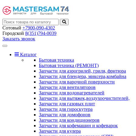
Сотовый
+7900-090-4302
Городской
8(351)794-0039
Заказать звонок
Toggle
navigation
Каталог
Бытовая техника
Бытовая техника (РЕМОНТ)
Запчасти для аэрогрилей, гриля, фритюра
Запчасти для блендера, миксера,комбайна
Запчасти для варочной поверхности
Запчасти для вентиляторов
Запчасти для водонагревателей
Запчасти для вытяжек,воздухоочистителей,
Запчасти для газовых плит
Запчасти для гироскутера
Запчасти для домофонов
Запчасти для кондиционеров
Запчасти для кофемашин и кофеварок
Запчасти для кулера