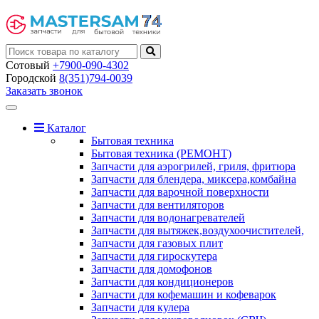
Сотовый
+7900-090-4302
Городской
8(351)794-0039
Заказать звонок
Toggle
navigation
Каталог
Бытовая техника
Бытовая техника (РЕМОНТ)
Запчасти для аэрогрилей, гриля, фритюра
Запчасти для блендера, миксера,комбайна
Запчасти для варочной поверхности
Запчасти для вентиляторов
Запчасти для водонагревателей
Запчасти для вытяжек,воздухоочистителей,
Запчасти для газовых плит
Запчасти для гироскутера
Запчасти для домофонов
Запчасти для кондиционеров
Запчасти для кофемашин и кофеварок
Запчасти для кулера