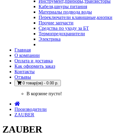
Инструмент,приборы,транзисторы
Кабеля,шнуры питания
Материалы подвода воды
Переключатели клавишные,кнопки
Прочие запчасти
Средства по уходу за БТ
Термопредохранители
Электрика
Главная
О компании
Оплата и доставка
Как оформить заказ
Контакты
Отзывы
0 товар(ов) - 0.00 р.
В корзине пусто!
Производители
ZAUBER
ZAUBER