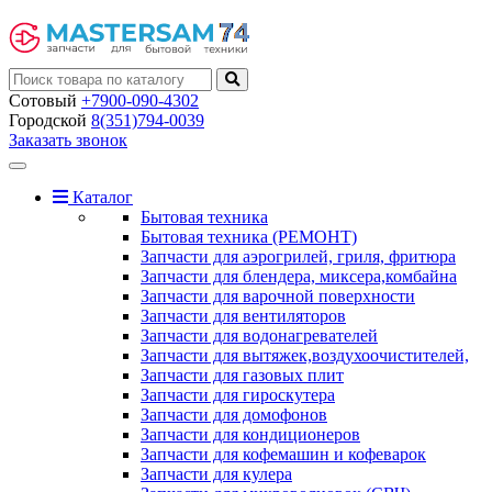
Сотовый
+7900-090-4302
Городской
8(351)794-0039
Заказать звонок
Toggle
navigation
Каталог
Бытовая техника
Бытовая техника (РЕМОНТ)
Запчасти для аэрогрилей, гриля, фритюра
Запчасти для блендера, миксера,комбайна
Запчасти для варочной поверхности
Запчасти для вентиляторов
Запчасти для водонагревателей
Запчасти для вытяжек,воздухоочистителей,
Запчасти для газовых плит
Запчасти для гироскутера
Запчасти для домофонов
Запчасти для кондиционеров
Запчасти для кофемашин и кофеварок
Запчасти для кулера