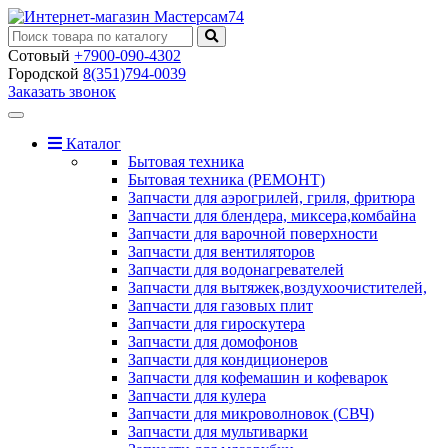
Сотовый
+7900-090-4302
Городской
8(351)794-0039
Заказать звонок
Toggle
navigation
Каталог
Бытовая техника
Бытовая техника (РЕМОНТ)
Запчасти для аэрогрилей, гриля, фритюра
Запчасти для блендера, миксера,комбайна
Запчасти для варочной поверхности
Запчасти для вентиляторов
Запчасти для водонагревателей
Запчасти для вытяжек,воздухоочистителей,
Запчасти для газовых плит
Запчасти для гироскутера
Запчасти для домофонов
Запчасти для кондиционеров
Запчасти для кофемашин и кофеварок
Запчасти для кулера
Запчасти для микроволновок (СВЧ)
Запчасти для мультиварки