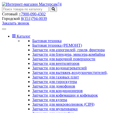
Сотовый
+7900-090-4302
Городской
8(351)794-0039
Заказать звонок
Toggle
navigation
Каталог
Бытовая техника
Бытовая техника (РЕМОНТ)
Запчасти для аэрогрилей, гриля, фритюра
Запчасти для блендера, миксера,комбайна
Запчасти для варочной поверхности
Запчасти для вентиляторов
Запчасти для водонагревателей
Запчасти для вытяжек,воздухоочистителей,
Запчасти для газовых плит
Запчасти для гироскутера
Запчасти для домофонов
Запчасти для кондиционеров
Запчасти для кофемашин и кофеварок
Запчасти для кулера
Запчасти для микроволновок (СВЧ)
Запчасти для мультиварки