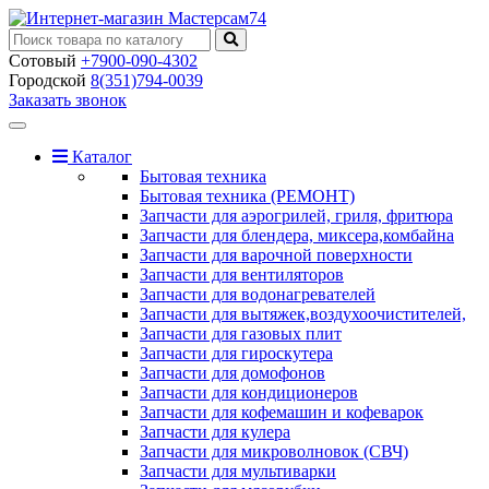
Сотовый
+7900-090-4302
Городской
8(351)794-0039
Заказать звонок
Toggle
navigation
Каталог
Бытовая техника
Бытовая техника (РЕМОНТ)
Запчасти для аэрогрилей, гриля, фритюра
Запчасти для блендера, миксера,комбайна
Запчасти для варочной поверхности
Запчасти для вентиляторов
Запчасти для водонагревателей
Запчасти для вытяжек,воздухоочистителей,
Запчасти для газовых плит
Запчасти для гироскутера
Запчасти для домофонов
Запчасти для кондиционеров
Запчасти для кофемашин и кофеварок
Запчасти для кулера
Запчасти для микроволновок (СВЧ)
Запчасти для мультиварки