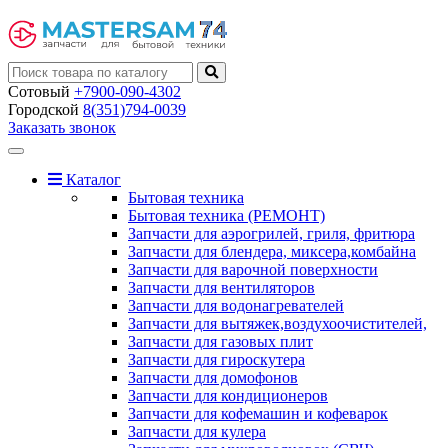
Сотовый
+7900-090-4302
Городской
8(351)794-0039
Заказать звонок
Toggle
navigation
Каталог
Бытовая техника
Бытовая техника (РЕМОНТ)
Запчасти для аэрогрилей, гриля, фритюра
Запчасти для блендера, миксера,комбайна
Запчасти для варочной поверхности
Запчасти для вентиляторов
Запчасти для водонагревателей
Запчасти для вытяжек,воздухоочистителей,
Запчасти для газовых плит
Запчасти для гироскутера
Запчасти для домофонов
Запчасти для кондиционеров
Запчасти для кофемашин и кофеварок
Запчасти для кулера