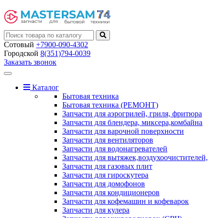
Сотовый
+7900-090-4302
Городской
8(351)794-0039
Заказать звонок
Toggle
navigation
Каталог
Бытовая техника
Бытовая техника (РЕМОНТ)
Запчасти для аэрогрилей, гриля, фритюра
Запчасти для блендера, миксера,комбайна
Запчасти для варочной поверхности
Запчасти для вентиляторов
Запчасти для водонагревателей
Запчасти для вытяжек,воздухоочистителей,
Запчасти для газовых плит
Запчасти для гироскутера
Запчасти для домофонов
Запчасти для кондиционеров
Запчасти для кофемашин и кофеварок
Запчасти для кулера