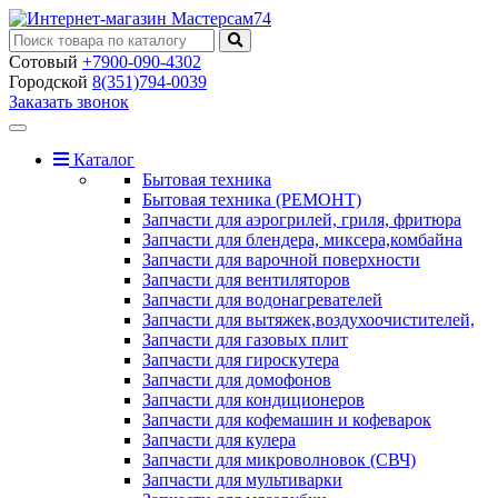
Сотовый
+7900-090-4302
Городской
8(351)794-0039
Заказать звонок
Toggle
navigation
Каталог
Бытовая техника
Бытовая техника (РЕМОНТ)
Запчасти для аэрогрилей, гриля, фритюра
Запчасти для блендера, миксера,комбайна
Запчасти для варочной поверхности
Запчасти для вентиляторов
Запчасти для водонагревателей
Запчасти для вытяжек,воздухоочистителей,
Запчасти для газовых плит
Запчасти для гироскутера
Запчасти для домофонов
Запчасти для кондиционеров
Запчасти для кофемашин и кофеварок
Запчасти для кулера
Запчасти для микроволновок (СВЧ)
Запчасти для мультиварки