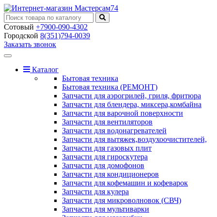
Сотовый
+7900-090-4302
Городской
8(351)794-0039
Заказать звонок
Toggle
navigation
Каталог
Бытовая техника
Бытовая техника (РЕМОНТ)
Запчасти для аэрогрилей, гриля, фритюра
Запчасти для блендера, миксера,комбайна
Запчасти для варочной поверхности
Запчасти для вентиляторов
Запчасти для водонагревателей
Запчасти для вытяжек,воздухоочистителей,
Запчасти для газовых плит
Запчасти для гироскутера
Запчасти для домофонов
Запчасти для кондиционеров
Запчасти для кофемашин и кофеварок
Запчасти для кулера
Запчасти для микроволновок (СВЧ)
Запчасти для мультиварки