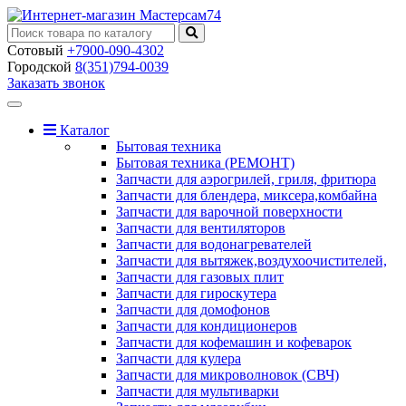
Сотовый
+7900-090-4302
Городской
8(351)794-0039
Заказать звонок
Toggle
navigation
Каталог
Бытовая техника
Бытовая техника (РЕМОНТ)
Запчасти для аэрогрилей, гриля, фритюра
Запчасти для блендера, миксера,комбайна
Запчасти для варочной поверхности
Запчасти для вентиляторов
Запчасти для водонагревателей
Запчасти для вытяжек,воздухоочистителей,
Запчасти для газовых плит
Запчасти для гироскутера
Запчасти для домофонов
Запчасти для кондиционеров
Запчасти для кофемашин и кофеварок
Запчасти для кулера
Запчасти для микроволновок (СВЧ)
Запчасти для мультиварки