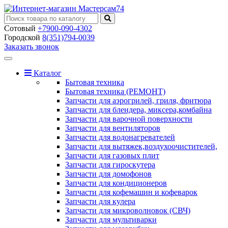
Сотовый
+7900-090-4302
Городской
8(351)794-0039
Заказать звонок
Toggle
navigation
Каталог
Бытовая техника
Бытовая техника (РЕМОНТ)
Запчасти для аэрогрилей, гриля, фритюра
Запчасти для блендера, миксера,комбайна
Запчасти для варочной поверхности
Запчасти для вентиляторов
Запчасти для водонагревателей
Запчасти для вытяжек,воздухоочистителей,
Запчасти для газовых плит
Запчасти для гироскутера
Запчасти для домофонов
Запчасти для кондиционеров
Запчасти для кофемашин и кофеварок
Запчасти для кулера
Запчасти для микроволновок (СВЧ)
Запчасти для мультиварки