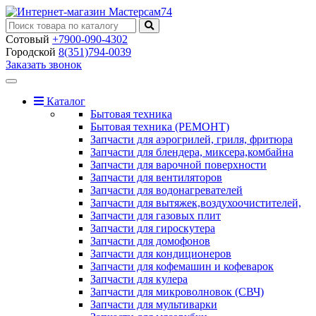
Сотовый
+7900-090-4302
Городской
8(351)794-0039
Заказать звонок
Toggle
navigation
Каталог
Бытовая техника
Бытовая техника (РЕМОНТ)
Запчасти для аэрогрилей, гриля, фритюра
Запчасти для блендера, миксера,комбайна
Запчасти для варочной поверхности
Запчасти для вентиляторов
Запчасти для водонагревателей
Запчасти для вытяжек,воздухоочистителей,
Запчасти для газовых плит
Запчасти для гироскутера
Запчасти для домофонов
Запчасти для кондиционеров
Запчасти для кофемашин и кофеварок
Запчасти для кулера
Запчасти для микроволновок (СВЧ)
Запчасти для мультиварки