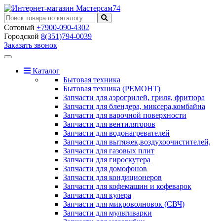
Сотовый
+7900-090-4302
Городской
8(351)794-0039
Заказать звонок
Toggle
navigation
Каталог
Бытовая техника
Бытовая техника (РЕМОНТ)
Запчасти для аэрогрилей, гриля, фритюра
Запчасти для блендера, миксера,комбайна
Запчасти для варочной поверхности
Запчасти для вентиляторов
Запчасти для водонагревателей
Запчасти для вытяжек,воздухоочистителей,
Запчасти для газовых плит
Запчасти для гироскутера
Запчасти для домофонов
Запчасти для кондиционеров
Запчасти для кофемашин и кофеварок
Запчасти для кулера
Запчасти для микроволновок (СВЧ)
Запчасти для мультиварки