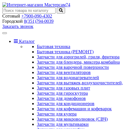
Сотовый
+7900-090-4302
Городской
8(351)794-0039
Заказать звонок
Toggle
navigation
Каталог
Бытовая техника
Бытовая техника (РЕМОНТ)
Запчасти для аэрогрилей, гриля, фритюра
Запчасти для блендера, миксера,комбайна
Запчасти для варочной поверхности
Запчасти для вентиляторов
Запчасти для водонагревателей
Запчасти для вытяжек,воздухоочистителей,
Запчасти для газовых плит
Запчасти для гироскутера
Запчасти для домофонов
Запчасти для кондиционеров
Запчасти для кофемашин и кофеварок
Запчасти для кулера
Запчасти для микроволновок (СВЧ)
Запчасти для мультиварки