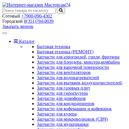
Сотовый
+7900-090-4302
Городской
8(351)794-0039
Заказать звонок
Toggle
navigation
Каталог
Бытовая техника
Бытовая техника (РЕМОНТ)
Запчасти для аэрогрилей, гриля, фритюра
Запчасти для блендера, миксера,комбайна
Запчасти для варочной поверхности
Запчасти для вентиляторов
Запчасти для водонагревателей
Запчасти для вытяжек,воздухоочистителей,
Запчасти для газовых плит
Запчасти для гироскутера
Запчасти для домофонов
Запчасти для кондиционеров
Запчасти для кофемашин и кофеварок
Запчасти для кулера
Запчасти для микроволновок (СВЧ)
Запчасти для мультиварки